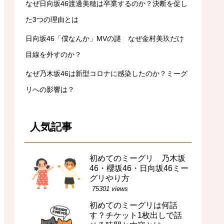
なぜ日向坂46渡邊美穂は卒業するのか？決断を促し
た3つの理由とは
日向坂46「僕なんか」MVの謎 なぜ金村美玖だけ
目線を外すのか？
なぜ乃木坂46は新型コロナに感染したのか？ミーグ
リへの影響は？
人気記事
初めてのミーグリ 乃木坂
46・櫻坂46・日向坂46ミー
グリやり方
75301 views
初めてのミーグリは何話
す？チケット1枚出しで話