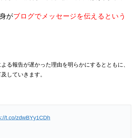
身が
ブログでメッセージを伝えるという
。
による報告が遅かった理由を明らかにするとともに、
言及していきます。
s://t.co/zdwBYy1CDh