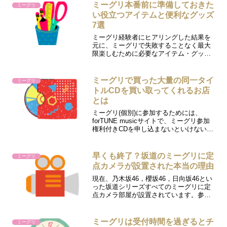
すとキリがありませんが、主要なものは
ミーグリ本番前に準備しておきた
ミーグリ
次の3つです。 for...
い役立つアイテムと便利なグッズ
7選
ミーグリ経験者にヒアリングした結果を
元に、ミーグリで失敗することなく最大
限楽しむために必要なアイテム・グッズ
を7つ厳選しました。いりうわ全てをそろ
える必要はありませんが、このうちひと
つでも持っておけば、きっとお役に立つ
ミーグリで買った大量の同一タイ
ミーグリ
はずです。ミーグリ本番...
トルCDを買い取ってくれるお店
とは
ミーグリ(個別)に参加するためには、
forTUNE musicサイトで、ミーグリ参加
権利付きCDを申し込まないといけないの
ですが、この時点ではあくまで抽選に応
募しただけにすぎません。この抽選に当
選しない限りＣＤを買うことはできませ
早くも終了？坂道のミーグリに定
ミーグリ
んが(ミー...
点カメラが設置された本当の理由
現在、乃木坂46，櫻坂46，日向坂46とい
った坂道シリーズすべてのミーグリに定
点カメラ部屋が設置されています。参加
者の間でも非常に好評で、これまではチ
ケット1枚約10秒が最低ラインだったミー
グリの価値が跳ね上がりました。これほ
ミーグリは受付時間を過ぎるとチ
ミーグリ