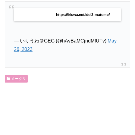
https://iriuwa.net/idol3-matome/
— いりうわ＠GEG (@hAvBaMCjndMfUTv)
May
26, 2023
ミーグリ