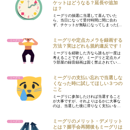
どのサービスを...
ケットはどうなる？延長や追加
は？
ミーグリの抽選に当選して喜んでいた
ら、当日になって受付時間に間に合わ
ず、チケットが無駄になってしまった(い
わゆる死券)という方は意外と多いです。
なかなか当選しない人にとっては耳を疑
う話ですが、これには色々と事情がある
ミーグリや定点カメラを録画する
ミーグリ
ようです。 当日急用が入...
方法？実はどれも規約違反です！
ミーグリを経験した方なら誰もが一度は
考えることですが、ミーグリと定点カメ
ラ部屋の録音録画は固く禁止されていま
す。チケット1枚であれば約10秒弱、とい
う短い時間に交わした推しメンとの会話
をいつまでも残しておきたい気持ちはよ
ミーグリの支払い忘れで当選しな
ミーグリ
くわかります。しかし...
くなった時に試してほしい３つの
こと
ミーグリに参加したければ当選すること
が大事ですが、それよりはるかに大事な
のは、当選した後に滞りなく支払いを済
ませることです。せっかく当選できたの
に「支払いを忘れていてキャンセルにな
ってしまった」あるいは「予想外に当選
ミーグリのメリット・デメリット
ミーグリ
してしまい支払いができな...
とは？握手会再開後もミーグリは