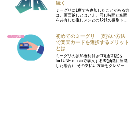
続く
ミーグリに1度でも参加したことがある方
は、画面越しとはいえ、同じ時間と空間
を共有した推しメンとの1対1の個別トー
クに感動を覚えたはずです。ただ、そん
な中でも「ミーグリは好きになれない」
という方も正直います。特に坂道シリー
初めてのミーグリ 支払い方法
ミーグリ
ズのミーグリは、開催...
で楽天カードを選択するメリット
とは
ミーグリの参加権利付きCD(通常版)を
forTUNE musicで購入する際(抽選に当選
した場合)、その支払い方法をクレジット
カードにしておくと良い理由がいくつか
あります。 クレジットカードだけが支払
手数料無料 支払いに行く手間がかからな
い...