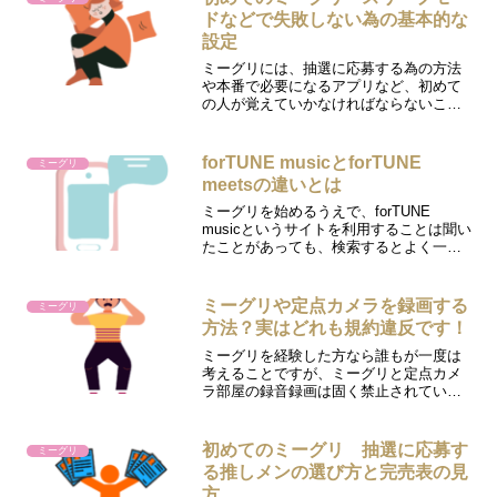
ることが...
ドなどで失敗しない為の基本的な
設定
ミーグリには、抽選に応募する為の方法
や本番で必要になるアプリなど、初めて
の人が覚えていかなければならないこと
が色々とあります。ですが、その前に実
際にミーグリが行える状態になるよう、
自分の使用する端末(スマホ・タブレット)
forTUNE musicとforTUNE
ミーグリ
の設定を整えておく必...
meetsの違いとは
ミーグリを始めるうえで、forTUNE
musicというサイトを利用することは聞い
たことがあっても、検索するとよく一緒
に出てくるforTUNE meetsがなんなのか
よくわからないという方がおられます。
簡単に言うと、forTUNE musi...
ミーグリや定点カメラを録画する
ミーグリ
方法？実はどれも規約違反です！
ミーグリを経験した方なら誰もが一度は
考えることですが、ミーグリと定点カメ
ラ部屋の録音録画は固く禁止されていま
す。チケット1枚であれば約10秒弱、とい
う短い時間に交わした推しメンとの会話
をいつまでも残しておきたい気持ちはよ
初めてのミーグリ 抽選に応募す
ミーグリ
くわかります。しかし...
る推しメンの選び方と完売表の見
方