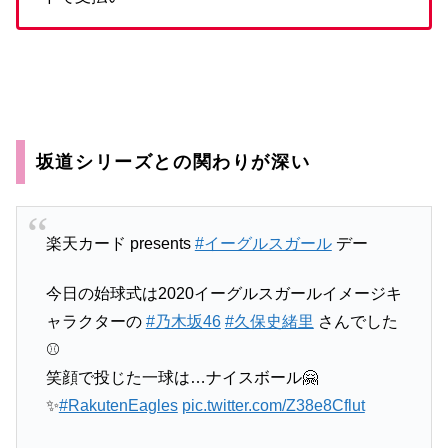
坂道シリーズとの関わりが深い
楽天カード presents
#イーグルスガール
デー
今日の始球式は2020イーグルスガールイメージキ
ャラクターの
#乃木坂46
#久保史緒里
さんでした
⚾️
笑顔で投じた一球は…ナイスボール🤗
✨
#RakutenEagles
pic.twitter.com/Z38e8Cflut