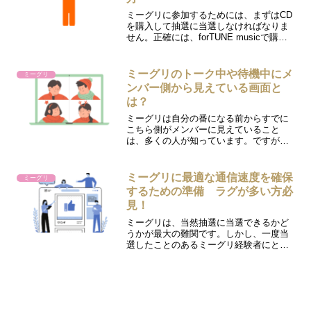
ミーグリに参加するためには、まずはCD
を購入して抽選に当選しなければなりま
せん。正確には、forTUNE musicで購入
した場合(個別ミーグリ)と、全国の一般
CD販売店で購入した場合(全国ミーグリ)
とで、応募の仕方に若干の違いがありま
ミーグリのトーク中や待機中にメ
ミーグリ
す。...
ンバー側から見えている画面と
は？
ミーグリは自分の番になる前からすでに
こちら側がメンバーに見えていること
は、多くの人が知っています。ですが、
「こちら側が見えている」というだけ
で、実際にメンバーがどのような画面を
見ているのかまでは知ることができませ
ミーグリに最適な通信速度を確保
ミーグリ
んでした。以前、乃木坂46の...
するための準備 ラグが多い方必
見！
ミーグリは、当然抽選に当選できるかど
うかが最大の難関です。しかし、一度当
選したことのあるミーグリ経験者にとっ
て最大の関心事は、快適なミーグリを実
現させるためにはどれだけ通信環境(速度)
を上げればよいのかということなので
す。推奨通信環境 通信...