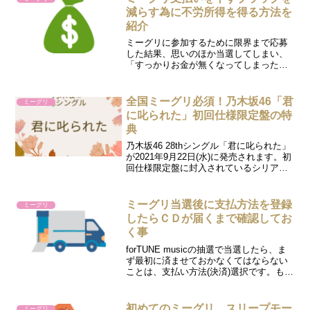
減らす為に不労所得を得る方法を
紹介
ミーグリに参加するために限界まで応募
した結果、思いのほか当選してしまい、
「すっかりお金が無くなってしまった」
と言う方は案外多いものです。坂道ミー
グリに関して言えば、「君に叱られた」
「流れ弾」「ってか」と続けざまにシン
全国ミーグリ必須！乃木坂46「君
ミーグリ
グルがリリースされ、乃木...
に叱られた」初回仕様限定盤の特
典
乃木坂46 28thシングル「君に叱られた」
が2021年9月22日(水)に発売されます。初
回仕様限定盤に封入されているシリアル
コードは全国ミーグリに応募するために
必須です。また、どの販売店で購入する
かによっても、獲得できる特典に違いが
ミーグリ当選後に支払方法を登録
ミーグリ
ありま...
したらＣＤが届くまで確認してお
く事
forTUNE musicの抽選で当選したら、ま
ず最初に済ませておかなくてはならない
ことは、支払い方法(決済)選択です。もし
も、この手続きを忘れてしまうと、せっ
かくの当選がキャンセル扱いとなるだけ
でなく、今後の抽選にも当選できなくな
初めてのミーグリ スリープモー
ミーグリ